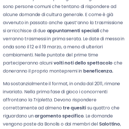
sono persone comuni che tentano di rispondere ad
alcune domande di cultura generale. E come è già
avvenuto in passato anche quest’anno la trasmissione
si arricchisce di due
appuntamenti speciali
che
verranno trasmessi in prima serata. Le date di messa in
onda sono il 12 e il 19 marzo, a meno di ulteriori
cambiamenti. Nelle puntate del prime time
parteciperanno alcuni
volti noti dello spettacolo
che
doneranno il proprio montepremi in
beneficenza.
Ma sostanzialmente il format, in onda dal 2011, rimane
invariato. Nella prima fase di gioco i concorrenti
affrontano la
Tripletta
. Devono rispondere
correttamente ad almeno
tre
quesiti
su quattro che
riguardano un
argomento specifico
. Le domande
vengono poste da Bonolis o dai membri del
Salottino
,