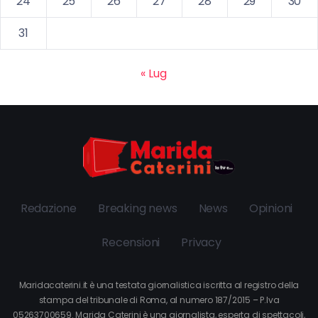
24
25
26
27
28
29
30
31
« Lug
Redazione
Breaking news
News
Opinioni
Recensioni
Privacy
Maridacaterini.it è una testata giornalistica iscritta al registro della
stampa del tribunale di Roma, al numero 187/2015 – P.Iva
05263700659. Marida Caterini è una giornalista, esperta di spettacoli,