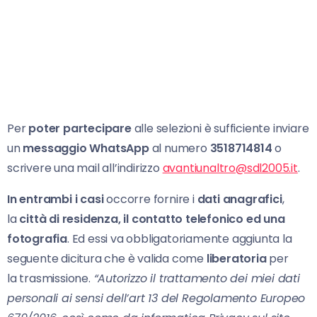
Per
poter partecipare
alle selezioni è sufficiente inviare
un
messaggio WhatsApp
al numero
3518714814
o
scrivere una mail all’indirizzo
avantiunaltro@sdl2005.it
.
In entrambi i casi
occorre fornire i
dati
anagrafici
,
la
città di residenza, il contatto telefonico ed una
fotografia
. Ed essi va obbligatoriamente aggiunta la
seguente dicitura che è valida come
liberatoria
per
la trasmissione.
“Autorizzo il trattamento dei miei dati
personali ai sensi dell’art 13 del Regolamento Europeo