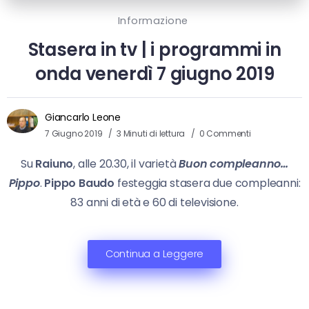
Informazione
Stasera in tv | i programmi in
onda venerdì 7 giugno 2019
Giancarlo Leone
7 Giugno 2019
3 Minuti di lettura
0 Commenti
Su
Raiuno
, alle 20.30, il varietà
Buon compleanno…
Pippo
.
Pippo Baudo
festeggia stasera due compleanni:
83 anni di età e 60 di televisione.
Continua a Leggere