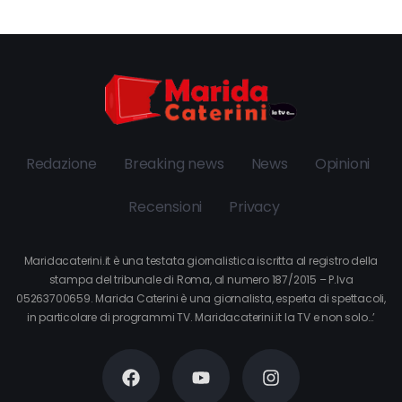
Redazione
Breaking news
News
Opinioni
Recensioni
Privacy
Maridacaterini.it è una testata giornalistica iscritta al registro della
stampa del tribunale di Roma, al numero 187/2015 – P.Iva
05263700659. Marida Caterini è una giornalista, esperta di spettacoli,
in particolare di programmi TV. Maridacaterini.it la TV e non solo…’