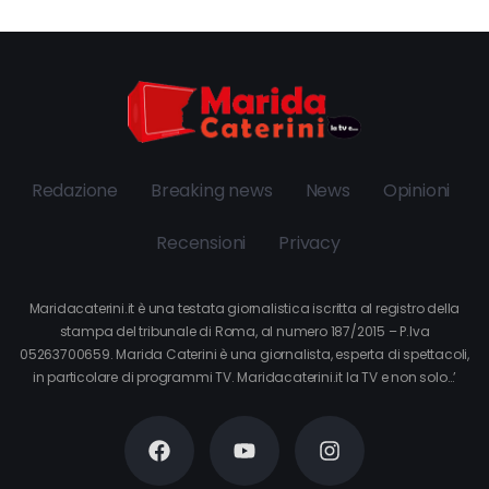
Redazione
Breaking news
News
Opinioni
Recensioni
Privacy
Maridacaterini.it è una testata giornalistica iscritta al registro della
stampa del tribunale di Roma, al numero 187/2015 – P.Iva
05263700659. Marida Caterini è una giornalista, esperta di spettacoli,
in particolare di programmi TV. Maridacaterini.it la TV e non solo…’