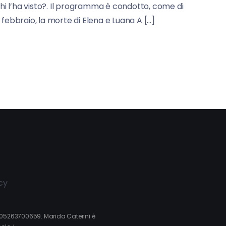
hi l’ha visto?. Il programma è condotto, come di
1° febbraio, la morte di Elena e Luana A […]
cy
va 05263700659. Marida Caterini è