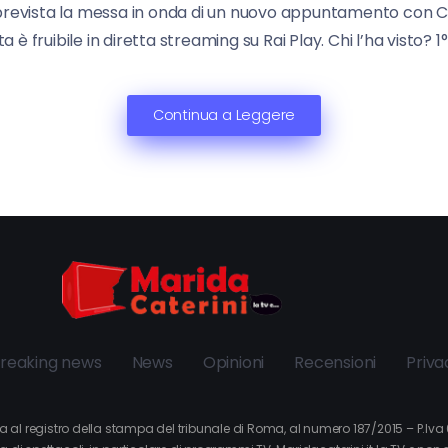
, è prevista la messa in onda di un nuovo appuntamento con C
 è fruibile in diretta streaming su Rai Play. Chi l’ha visto? 
Continua a Leggere
reaking news
News
Opinioni
Recensioni
Priva
itta al registro della stampa del tribunale di Roma, al numero 187/2015 – P.I