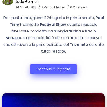
Joele Germani
24 Agosto 2017
2 Minuti di lettura
0 Commenti
Da questa sera, giovedì 24 agosto in prima serata,
Real
Time
trasmette
Festival Show
evento musicale
itinerante condotto da
Giorgia Surina
e
Paolo
Baruzzo
. La particolarità è che si tratta di un Festival
che attraversa le principali città del
Triveneto
durante
tutta l’estate.
Continua a Leggere