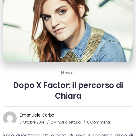
News
Dopo X Factor: il percorso di
Chiara
Emanuele Corbo
7 Ottobre 2014
2 Minuti di lettura
0 Commenti
Esce quest’oggi
Un giorno di sole
, il secondo disco di