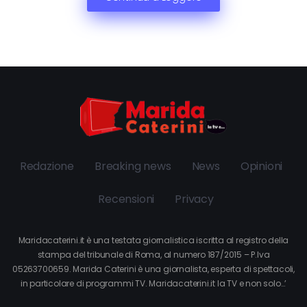
Redazione
Breaking news
News
Opinioni
Recensioni
Privacy
Maridacaterini.it è una testata giornalistica iscritta al registro della
stampa del tribunale di Roma, al numero 187/2015 – P.Iva
05263700659. Marida Caterini è una giornalista, esperta di spettacoli,
in particolare di programmi TV. Maridacaterini.it la TV e non solo…’