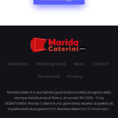
Redazione
Breaking news
News
Opinioni
Recensioni
Privacy
Maridacaterini.it è una testata giornalistica iscritta al registro della
stampa del tribunale di Roma, al numero 187/2015 – P.Iva
05263700659. Marida Caterini è una giornalista, esperta di spettacoli,
in particolare di programmi TV. Maridacaterini.it la TV e non solo…’