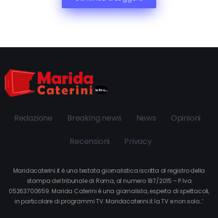
Redazione
Breaking news
News
Opinioni
Recensioni
Privacy
Maridacaterini.it è una testata giornalistica iscritta al registro della
stampa del tribunale di Roma, al numero 187/2015 – P.Iva
05263700659. Marida Caterini è una giornalista, esperta di spettacoli,
in particolare di programmi TV. Maridacaterini.it la TV e non solo…’