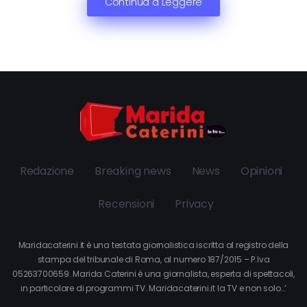
Continua a Leggere
Redazione
Breaking news
News
Opinioni
Recensioni
Privacy
Maridacaterini.it è una testata giornalistica iscritta al registro della
stampa del tribunale di Roma, al numero 187/2015 – P.Iva
05263700659. Marida Caterini è una giornalista, esperta di spettacoli,
in particolare di programmi TV. Maridacaterini.it la TV e non solo…’