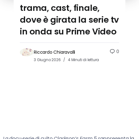
trama, cast, finale,
dove è girata la serie tv
in onda su Prime Video
0
Riccardo Chiaravalli
3 Giugno 2026
4 Minuti di lettura
La docu‑serie di culto
Clarkson’s Farm 5
rappresenta la