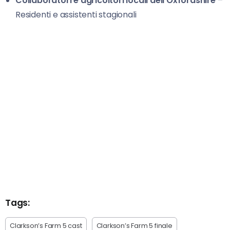
Collaboratori e agricoltori locali dell’Oxfordshire
–
Residenti e assistenti stagionali
Tags:
Clarkson’s Farm 5 cast
Clarkson’s Farm 5 finale