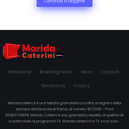
Continua a Leggere
Redazione
Breaking news
News
Opinioni
Recensioni
Privacy
Maridacaterini.it è una testata giornalistica iscritta al registro della
stampa del tribunale di Roma, al numero 187/2015 – P.Iva
05263700659. Marida Caterini è una giornalista, esperta di spettacoli,
in particolare di programmi TV. Maridacaterini.it la TV e non solo…’