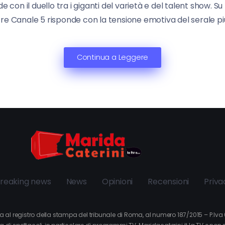
e con il duello tra i giganti del varietà e del talent show. S
e Canale 5 risponde con la tensione emotiva del serale più s
Continua a Leggere
reaking news
News
Opinioni
Recensioni
Priva
itta al registro della stampa del tribunale di Roma, al numero 187/2015 – P.I