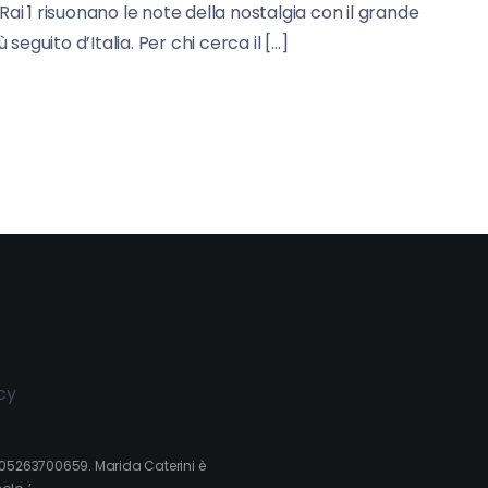
u Rai 1 risuonano le note della nostalgia con il grande
eguito d’Italia. Per chi cerca il […]
cy
va 05263700659. Marida Caterini è