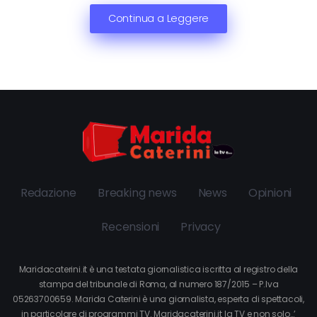
Continua a Leggere
Redazione
Breaking news
News
Opinioni
Recensioni
Privacy
Maridacaterini.it è una testata giornalistica iscritta al registro della
stampa del tribunale di Roma, al numero 187/2015 – P.Iva
05263700659. Marida Caterini è una giornalista, esperta di spettacoli,
in particolare di programmi TV. Maridacaterini.it la TV e non solo…’