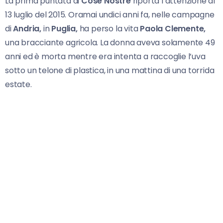
La prima puntata di
Cose Nostre
riporta l’attenzione al
13 luglio del 2015. Oramai undici anni fa, nelle campagne
di
Andria,
in
Puglia,
ha perso la vita
Paola Clemente,
una bracciante agricola. La donna aveva solamente 49
anni ed è morta mentre era intenta a raccoglie l’uva
sotto un telone di plastica, in una mattina di una torrida
estate.