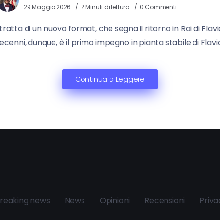
29 Maggio 2026
2 Minuti di lettura
0 Commenti
atta di un nuovo format, che segna il ritorno in Rai di Flavi
a Decenni, dunque, è il primo impegno in pianta stabile di Flav
Continua a Leggere
reaking news
News
Opinioni
Recensioni
Priva