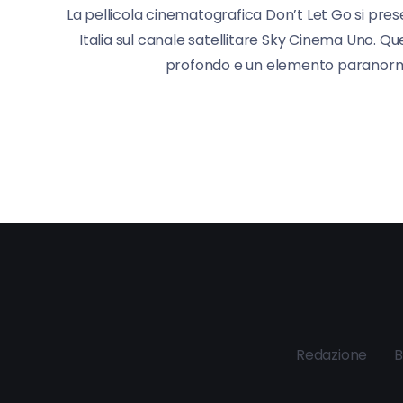
La pellicola cinematografica Don’t Let Go si pre
Italia sul canale satellitare Sky Cinema Uno. Q
profondo e un elemento paranormal
Redazione
B