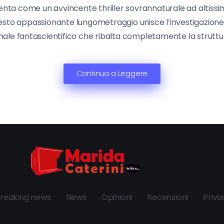
senta come un avvincente thriller sovrannaturale ad altis
uesto appassionante lungometraggio unisce l’investigazione p
e fantascientifico che ribalta completamente la struttura 
Continua a Leggere
reaking news
News
Opinioni
Recensioni
Priva