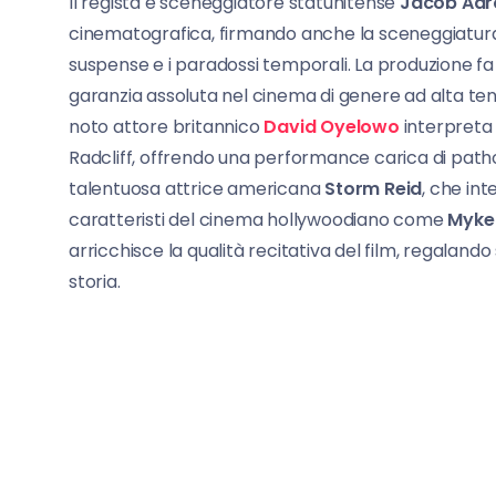
Il regista e sceneggiatore statunitense
Jacob Aar
cinematografica, firmando anche la sceneggiatura
suspense e i paradossi temporali. La produzione f
garanzia assoluta nel cinema di genere ad alta tensi
noto attore britannico
David Oyelowo
interpreta 
Radcliff, offrendo una performance carica di pathos
talentuosa attrice americana
Storm Reid
, che int
caratteristi del cinema hollywoodiano come
Mykel
arricchisce la qualità recitativa del film, regalan
storia.