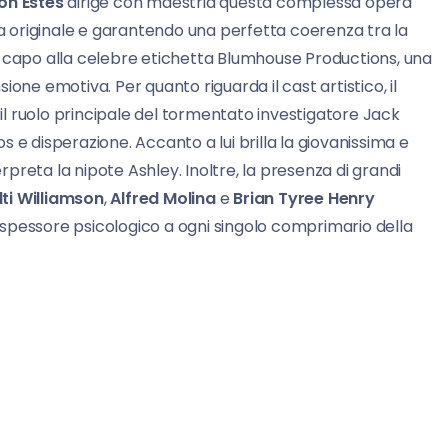
on Estes
dirige con maestria questa complessa opera
 originale e garantendo una perfetta coerenza tra la
a capo alla celebre etichetta Blumhouse Productions, una
one emotiva. Per quanto riguarda il cast artistico, il
il ruolo principale del tormentato investigatore Jack
 e disperazione. Accanto a lui brilla la giovanissima e
erpreta la nipote Ashley. Inoltre, la presenza di grandi
ti Williamson
,
Alfred Molina
e
Brian Tyree Henry
do spessore psicologico a ogni singolo comprimario della