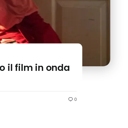
o il film in onda
0