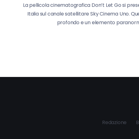
La pellicola cinematografica Don’t Let Go si pre
Italia sul canale satellitare Sky Cinema Uno. Q
profondo e un elemento paranormal
Redazione
B