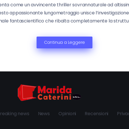
senta come un avvincente thriller sovrannaturale ad altis
uesto appassionante lungometraggio unisce l’investigazione p
e fantascientifico che ribalta completamente la struttura 
Continua a Leggere
reaking news
News
Opinioni
Recensioni
Priva