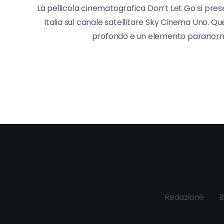
La pellicola cinematografica Don’t Let Go si pre
Italia sul canale satellitare Sky Cinema Uno. Q
profondo e un elemento paranormal
Redazione
B