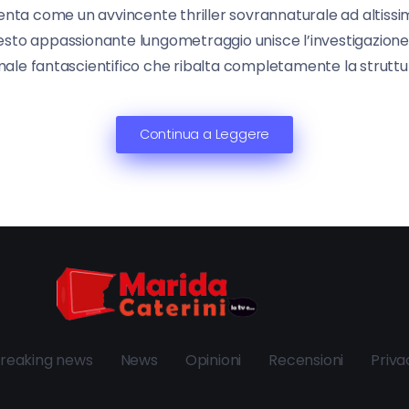
senta come un avvincente thriller sovrannaturale ad altis
uesto appassionante lungometraggio unisce l’investigazione p
e fantascientifico che ribalta completamente la struttura 
Continua a Leggere
reaking news
News
Opinioni
Recensioni
Priva