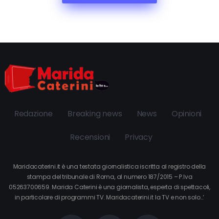
Redazione
Breaking news
News
Opinioni
Recensioni
Privacy
Maridacaterini.it è una testata giornalistica iscritta al registro della
stampa del tribunale di Roma, al numero 187/2015 – P.Iva
05263700659. Marida Caterini è una giornalista, esperta di spettacoli,
in particolare di programmi TV. Maridacaterini.it la TV e non solo…’