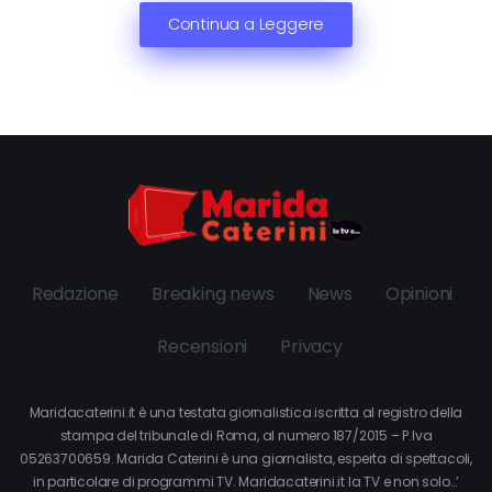
Continua a Leggere
Redazione
Breaking news
News
Opinioni
Recensioni
Privacy
Maridacaterini.it è una testata giornalistica iscritta al registro della
stampa del tribunale di Roma, al numero 187/2015 – P.Iva
05263700659. Marida Caterini è una giornalista, esperta di spettacoli,
in particolare di programmi TV. Maridacaterini.it la TV e non solo…’