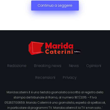
Continua a Leggere
Redazione
Breaking news
News
Opinioni
Recensioni
Privacy
Maridacaterini.it è una testata giornalistica iscritta al registro della
stampa del tribunale di Roma, al numero 187/2015 – P.Iva
05263700659. Marida Caterini è una giornalista, esperta di spettacoli,
in particolare di programmi TV. Maridacaterini.it la TV e non solo…’