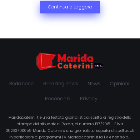
Continua a Leggere
Redazione
Breaking news
News
Opinioni
Recensioni
Privacy
Maridacaterini.it è una testata giornalistica iscritta al registro della
stampa del tribunale di Roma, al numero 187/2015 – P.Iva
05263700659. Marida Caterini è una giornalista, esperta di spettacoli,
in particolare di programmi TV. Maridacaterini.it la TV e non solo…’