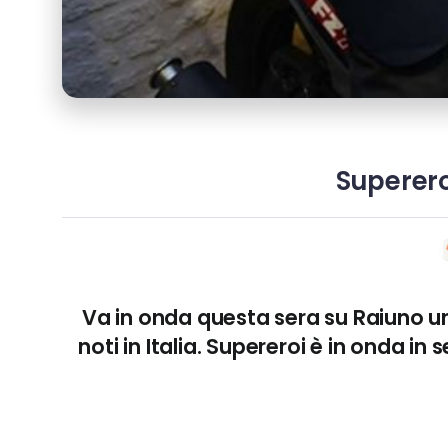
Superero
Va in onda questa sera su
Raiuno
un
noti in
Italia
.
Supereroi
è in onda in 