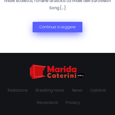
finale scaletta, l’ordine di uscita La finale dell’Eurovision
Song […]
Continua a Leggere
Redazione
Breaking news
News
Opinioni
Recensioni
Privacy