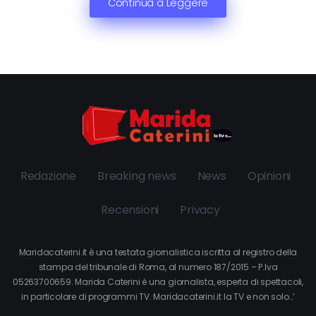
Continua a Leggere
Redazione
Breaking news
News
Opinioni
Recensioni
Privacy
Maridacaterini.it è una testata giornalistica iscritta al registro della
stampa del tribunale di Roma, al numero 187/2015 – P.Iva
05263700659. Marida Caterini è una giornalista, esperta di spettacoli,
in particolare di programmi TV. Maridacaterini.it la TV e non solo…’