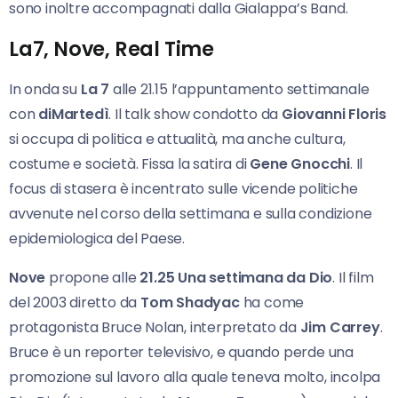
sono inoltre accompagnati dalla Gialappa’s Band.
La7, Nove, Real Time
In onda su
La 7
alle 21.15 l’appuntamento settimanale
con
diMartedì
. Il talk show condotto da
Giovanni Floris
si occupa di politica e attualità, ma anche cultura,
costume e società. Fissa la satira di
Gene Gnocchi
. Il
focus di stasera è incentrato sulle vicende politiche
avvenute nel corso della settimana e sulla condizione
epidemiologica del Paese.
Nove
propone alle
21.25 Una settimana da Dio
. Il film
del 2003 diretto da
Tom Shadyac
ha come
protagonista Bruce Nolan, interpretato da
Jim Carrey
.
Bruce è un reporter televisivo, e quando perde una
promozione sul lavoro alla quale teneva molto, incolpa