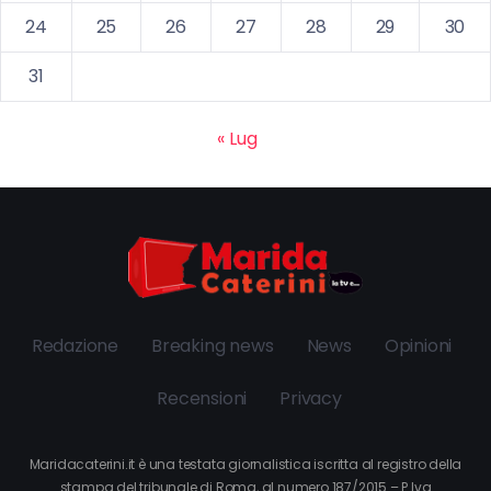
24
25
26
27
28
29
30
31
« Lug
Redazione
Breaking news
News
Opinioni
Recensioni
Privacy
Maridacaterini.it è una testata giornalistica iscritta al registro della
stampa del tribunale di Roma, al numero 187/2015 – P.Iva