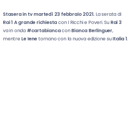
Stasera in tv martedì 23 febbraio 2021.
La serata di
Rai 1
A grande richiesta
con I Ricchi e Poveri. Su
Rai 3
va in onda
#cartabianca
con
Bianca Berlinguer
,
mentre
Le Iene
tornano con la nuova edizione su
Italia 1
.