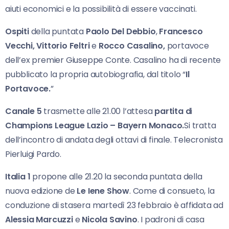
aiuti economici e la possibilità di essere vaccinati.
Ospiti
della puntata
Paolo Del Debbio
,
Francesco
Vecchi,
Vittorio Feltri
e
Rocco Casalino,
portavoce
dell’ex premier Giuseppe Conte. Casalino ha di recente
pubblicato la propria autobiografia, dal titolo “
Il
Portavoce.
”
Canale 5
trasmette alle 21.00 l’attesa
partita d
i
Champions League Lazio – Bayern Monaco.
Si tratta
dell’incontro di andata degli ottavi di finale. Telecronista
Pierluigi Pardo.
Italia 1
propone alle 21.20 la seconda puntata della
nuova edizione de
Le Iene Show
. Come di consueto, la
conduzione di stasera martedì 23 febbraio è affidata ad
Alessia Marcuzzi
e
Nicola Savino
. I padroni di casa