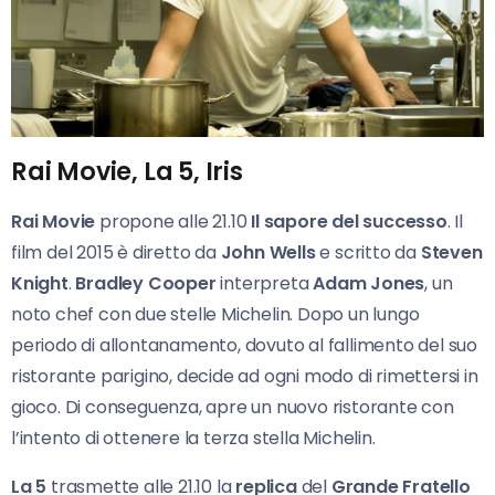
Rai Movie, La 5, Iris
Rai Movie
propone alle 21.10
Il sapore del successo
. Il
film del 2015 è diretto da
John Wells
e scritto da
Steven
Knight
.
Bradley Cooper
interpreta
Adam Jones
, un
noto chef con due stelle Michelin. Dopo un lungo
periodo di allontanamento, dovuto al fallimento del suo
ristorante parigino, decide ad ogni modo di rimettersi in
gioco. Di conseguenza, apre un nuovo ristorante con
l’intento di ottenere la terza stella Michelin.
La 5
trasmette alle 21.10 la
replica
del
Grande Fratello