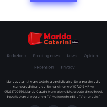
Redazione
Breaking news
News
Opinioni
Recensioni
Privacy
Maridacaterini.it è una testata giornalistica iscritta al registro della
stampa del tribunale di Roma, al numero 187/2015 – P.Iva
05263700659. Marida Caterini è una giornalista, esperta di spettacoli,
in particolare di programmi TV. Maridacaterini.it la TV e non solo…’