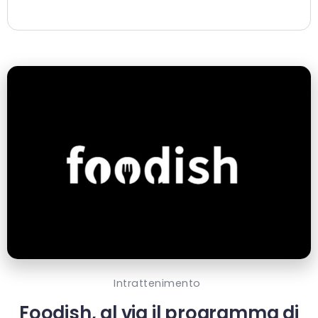
Intrattenimento
Foodish, al via il programma di