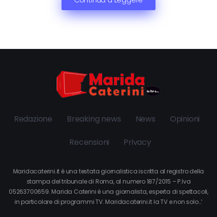
Redazione
Breaking news
News
Opinioni
Recensioni
Privacy
Maridacaterini.it è una testata giornalistica iscritta al registro della
stampa del tribunale di Roma, al numero 187/2015 – P.Iva
05263700659. Marida Caterini è una giornalista, esperta di spettacoli,
in particolare di programmi TV. Maridacaterini.it la TV e non solo…’