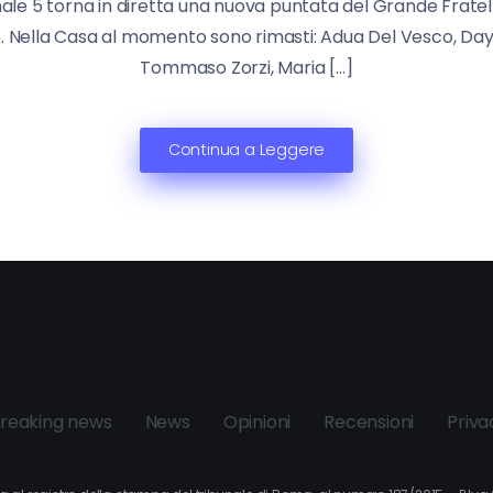
nale 5 torna in diretta una nuova puntata del Grande Fratello 
ip. Nella Casa al momento sono rimasti: Adua Del Vesco, Day
Tommaso Zorzi, Maria […]
Continua a Leggere
reaking news
News
Opinioni
Recensioni
Priva