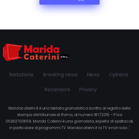
Redazione
Breaking news
News
Opinioni
Recensioni
Privacy
Maridacaterini.it è una testata giornalistica iscritta al registro della
stampa del tribunale di Roma, al numero 187/2015 – P.Iva
05263700659. Marida Caterini è una giornalista, esperta di spettacoli,
in particolare di programmi TV. Maridacaterini.it la TV e non solo…’