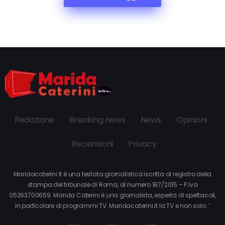
Redazione
Breaking news
News
Opinioni
Recensioni
Privacy
Maridacaterini.it è una testata giornalistica iscritta al registro della
stampa del tribunale di Roma, al numero 187/2015 – P.Iva
05263700659. Marida Caterini è una giornalista, esperta di spettacoli,
in particolare di programmi TV. Maridacaterini.it la TV e non solo…’