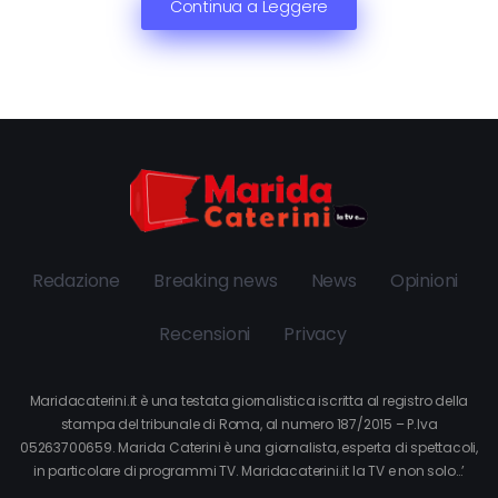
Continua a Leggere
Redazione
Breaking news
News
Opinioni
Recensioni
Privacy
Maridacaterini.it è una testata giornalistica iscritta al registro della
stampa del tribunale di Roma, al numero 187/2015 – P.Iva
05263700659. Marida Caterini è una giornalista, esperta di spettacoli,
in particolare di programmi TV. Maridacaterini.it la TV e non solo…’