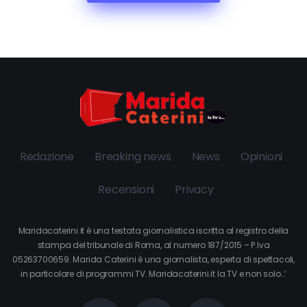
Redazione
Breaking news
News
Opinioni
Recensioni
Privacy
Maridacaterini.it è una testata giornalistica iscritta al registro della
stampa del tribunale di Roma, al numero 187/2015 – P.Iva
05263700659. Marida Caterini è una giornalista, esperta di spettacoli,
in particolare di programmi TV. Maridacaterini.it la TV e non solo…’