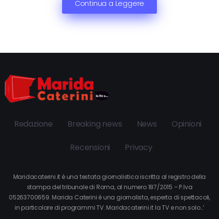
Continua a Leggere
Redazione
Breaking news
News
Opinioni
Recensioni
Privacy
Maridacaterini.it è una testata giornalistica iscritta al registro della
stampa del tribunale di Roma, al numero 187/2015 – P.Iva
05263700659. Marida Caterini è una giornalista, esperta di spettacoli,
in particolare di programmi TV. Maridacaterini.it la TV e non solo…’