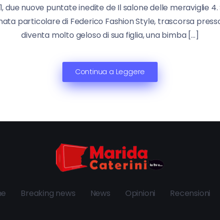
, due nuove puntate inedite de Il salone delle meraviglie 4
ta particolare di Federico Fashion Style, trascorsa presso 
diventa molto geloso di sua figlia, una bimba […]
Continua a Leggere
ne
Breaking news
News
Opinioni
Recensioni