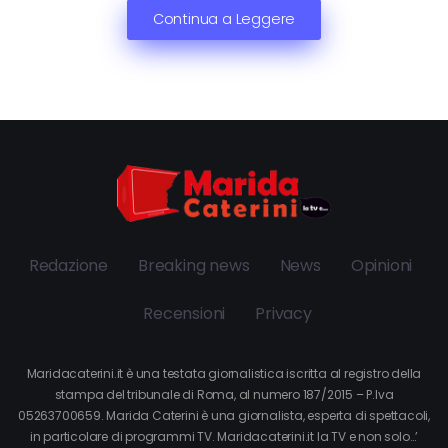
Continua a Leggere
Redazione
Breaking news
News
Opinioni
Recensioni
Privacy
Maridacaterini.it è una testata giornalistica iscritta al registro della
stampa del tribunale di Roma, al numero 187/2015 – P.Iva
05263700659. Marida Caterini è una giornalista, esperta di spettacoli,
in particolare di programmi TV. Maridacaterini.it la TV e non solo…’