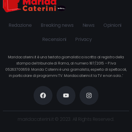
Redazione
Breaking news
News
Opinioni
Recensioni
Privacy
Maridacaterini.it è una testata giornalistica iscritta al registro della
stampa del tribunale di Roma, al numero 187/2015 – P.Iva
05263700659. Marida Caterini è una giornalista, esperta di spettacoli,
in particolare di programmi TV. Maridacaterini.it la TV e non solo…’
maridacaterini.it © 2023. All Rights Reserved.