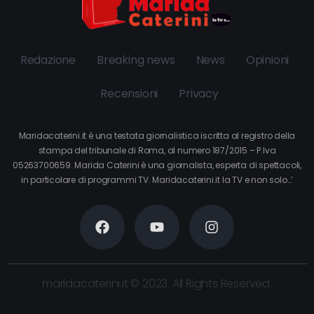
Redazione
Breaking news
News
Opinioni
Recensioni
Privacy
Maridacaterini.it è una testata giornalistica iscritta al registro della
stampa del tribunale di Roma, al numero 187/2015 – P.Iva
05263700659. Marida Caterini è una giornalista, esperta di spettacoli,
in particolare di programmi TV. Maridacaterini.it la TV e non solo…’
maridacaterini.it © 2023. All Rights Reserved.