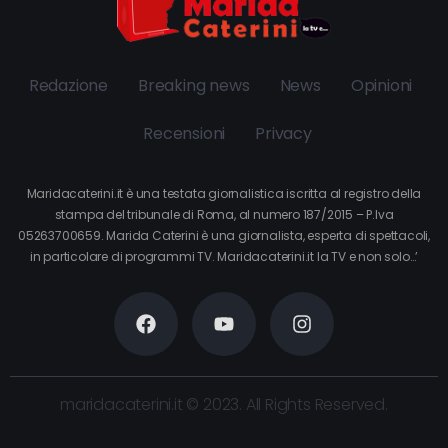
Redazione
Breaking news
News
Opinioni
Recensioni
Privacy
Maridacaterini.it è una testata giornalistica iscritta al registro della
stampa del tribunale di Roma, al numero 187/2015 – P.Iva
05263700659. Marida Caterini è una giornalista, esperta di spettacoli,
in particolare di programmi TV. Maridacaterini.it la TV e non solo…’
maridacaterini.it © 2023. All Rights Reserved.