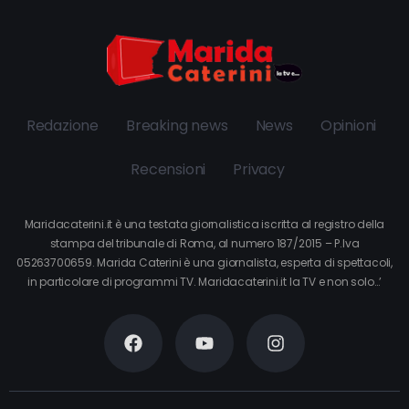
Redazione
Breaking news
News
Opinioni
Recensioni
Privacy
Maridacaterini.it è una testata giornalistica iscritta al registro della
stampa del tribunale di Roma, al numero 187/2015 – P.Iva
05263700659. Marida Caterini è una giornalista, esperta di spettacoli,
in particolare di programmi TV. Maridacaterini.it la TV e non solo…’