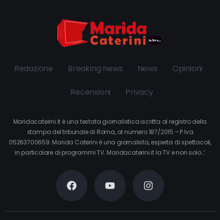
Redazione
Breaking news
News
Opinioni
Recensioni
Privacy
Maridacaterini.it è una testata giornalistica iscritta al registro della
stampa del tribunale di Roma, al numero 187/2015 – P.Iva
05263700659. Marida Caterini è una giornalista, esperta di spettacoli,
in particolare di programmi TV. Maridacaterini.it la TV e non solo…’