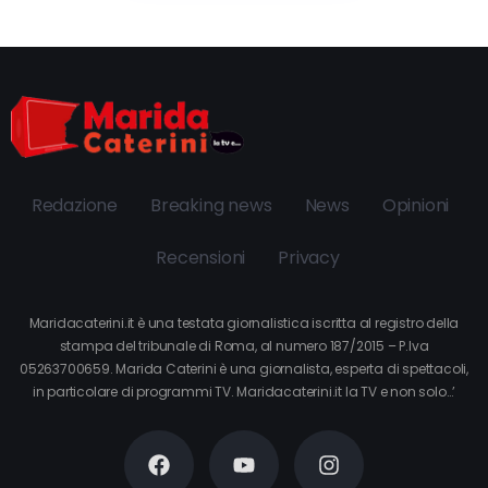
Redazione
Breaking news
News
Opinioni
Recensioni
Privacy
Maridacaterini.it è una testata giornalistica iscritta al registro della
stampa del tribunale di Roma, al numero 187/2015 – P.Iva
05263700659. Marida Caterini è una giornalista, esperta di spettacoli,
in particolare di programmi TV. Maridacaterini.it la TV e non solo…’