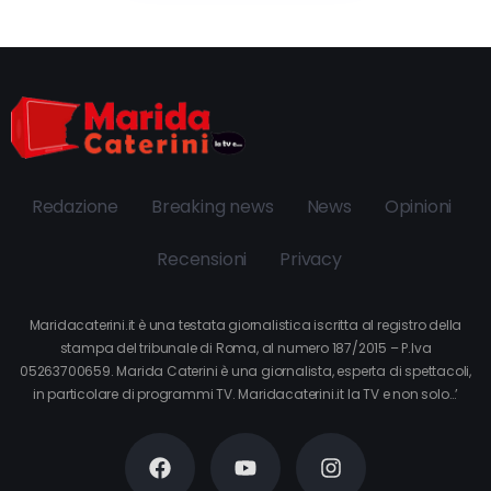
Redazione
Breaking news
News
Opinioni
Recensioni
Privacy
Maridacaterini.it è una testata giornalistica iscritta al registro della
stampa del tribunale di Roma, al numero 187/2015 – P.Iva
05263700659. Marida Caterini è una giornalista, esperta di spettacoli,
in particolare di programmi TV. Maridacaterini.it la TV e non solo…’