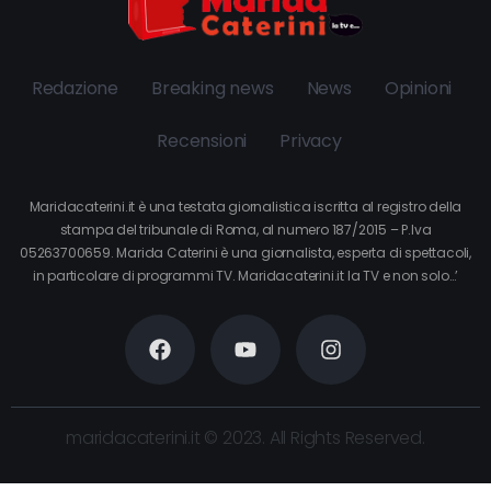
Redazione
Breaking news
News
Opinioni
Recensioni
Privacy
Maridacaterini.it è una testata giornalistica iscritta al registro della
stampa del tribunale di Roma, al numero 187/2015 – P.Iva
05263700659. Marida Caterini è una giornalista, esperta di spettacoli,
in particolare di programmi TV. Maridacaterini.it la TV e non solo…’
maridacaterini.it © 2023. All Rights Reserved.