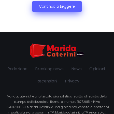
Continua a Leggere
Redazione
Breaking news
News
Opinioni
Recensioni
Privacy
Maridacaterini.it è una testata giornalistica iscritta al registro della
stampa del tribunale di Roma, al numero 187/2015 – P.Iva
05263700659. Marida Caterini è una giornalista, esperta di spettacoli,
in particolare di programmi TV. Maridacaterini.it la TV e non solo…’