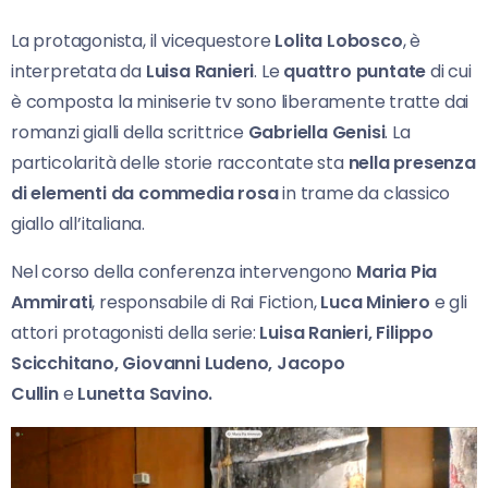
La protagonista, il vicequestore
Lolita Lobosco
, è
interpretata da
Luisa Ranieri
. Le
quattro puntate
di cui
è composta la miniserie tv sono liberamente tratte dai
romanzi gialli della scrittrice
Gabriella Genisi
. La
particolarità delle storie raccontate sta
nella presenza
di elementi da commedia rosa
in trame da classico
giallo all’italiana.
Nel corso della conferenza intervengono
Maria Pia
Ammirati
, responsabile di Rai Fiction,
Luca Miniero
e gli
attori protagonisti della serie:
Luisa Ranieri, Filippo
Scicchitano, Giovanni Ludeno, Jacopo
Cullin
e
Lunetta Savino.