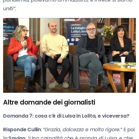
uniti”.
Altre domande dei giornalisti
Domanda 7: cosa c’è di Luisa in Lolita, e viceversa?
Risponde Cullin
: “
Grazia, dolcezza e molto rigore.
” E poi
la
Savino
:
“Una carnalità che è propria di Luisa, e che