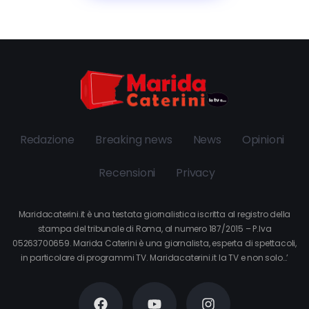
Redazione
Breaking news
News
Opinioni
Recensioni
Privacy
Maridacaterini.it è una testata giornalistica iscritta al registro della
stampa del tribunale di Roma, al numero 187/2015 – P.Iva
05263700659. Marida Caterini è una giornalista, esperta di spettacoli,
in particolare di programmi TV. Maridacaterini.it la TV e non solo…’