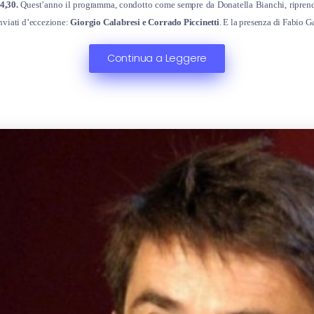
4,30.
Quest’anno il programma, condotto come sempre da Donatella Bianchi, riprende 
inviati d’eccezione:
Giorgio Calabresi e Corrado Piccinetti
. E la presenza di Fabio 
Continua a Leggere