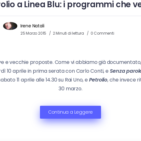
rolio a Linea Blu: i programmi che 
Irene Natali
25 Marzo 2015
2 Minuti di lettura
0 Commenti
nuove e vecchie proposte. Come vi abbiamo già documentato,
erdì 10 aprile in prima serata con Carlo Conti, e
Senza parol
sabato 11 aprile alle 14.30 su Rai Uno, e
Petrolio
, che invece r
30 marzo.
Continua a Leggere