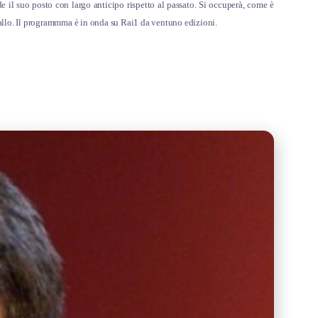
il suo posto con largo anticipo rispetto al passato. Si occuperà, come è
Gallo. Il programmma è in onda su Rai1 da ventuno edizioni.